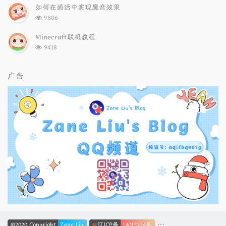
次
如何在通话中实现魔音效果
数:
浏
9806
览
次
Minecraft联机教程
数:
浏
9418
览
次
数:
广告
©2020 Copyright
Zane Liu
辽ICP备
18013234号
辽公网安备
21140202