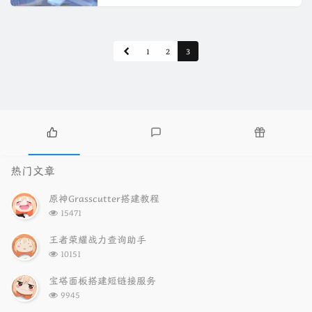
1
2
3
热
最
随
门
新
机
热门文章
文
评
文
章
论
章
原神Grasscutter搭建教程
浏
15471
览
次
王者荣耀战力查询助手
数:
浏
10151
览
次
宝塔面板搭建短链接服务
数:
浏
9945
览